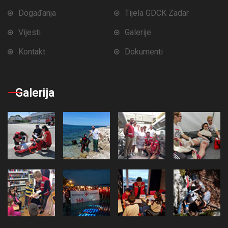
Događanja
Tijela GDCK Zadar
Vijesti
Galerije
Kontakt
Dokumenti
Galerija