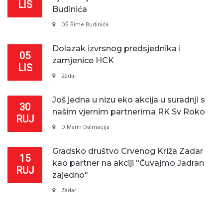
LIS
Budinića
OŠ Šime Budinića
Dolazak izvrsnog predsjednika i
05
zamjenice HCK
LIS
Zadar
Još jedna u nizu eko akcija u suradnji s
30
našim vjernim partnerima RK Sv Roko
RUJ
D Marin Dalmacija
Gradsko društvo Crvenog Križa Zadar
15
kao partner na akciji "Čuvajmo Jadran
RUJ
zajedno"
Zadar