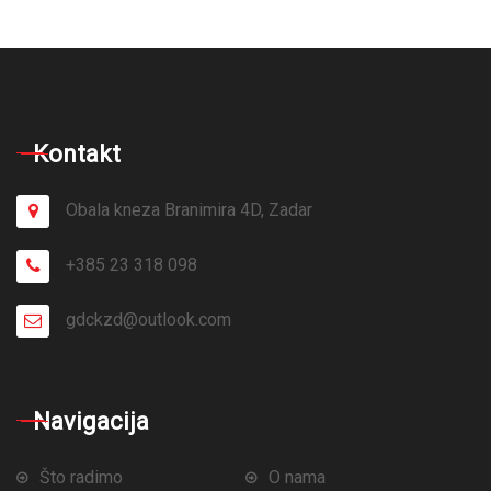
Kontakt
Obala kneza Branimira 4D, Zadar
+385 23 318 098
gdckzd@outlook.com
Navigacija
Što radimo
O nama