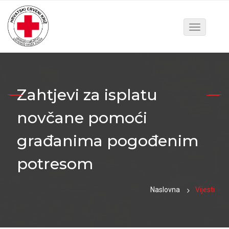
Toggle
navigatio
Zahtjevi za isplatu
novčane pomoći
građanima pogođenim
potresom
Naslovna
Vijesti