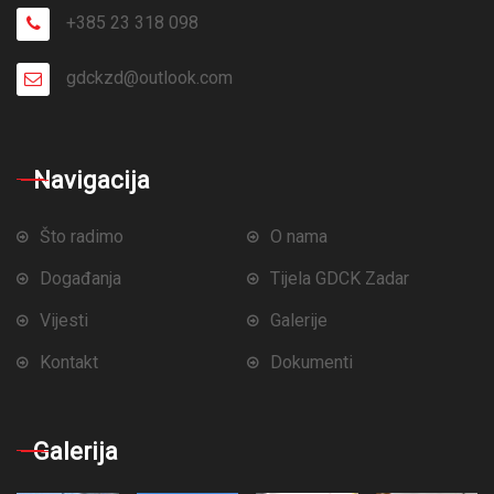
+385 23 318 098
gdckzd@outlook.com
Navigacija
Što radimo
O nama
Događanja
Tijela GDCK Zadar
Vijesti
Galerije
Kontakt
Dokumenti
Galerija