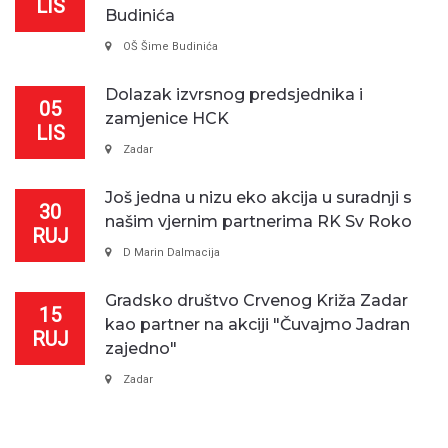
LIS
Budinića
OŠ Šime Budinića
Dolazak izvrsnog predsjednika i
05
zamjenice HCK
LIS
Zadar
Još jedna u nizu eko akcija u suradnji s
30
našim vjernim partnerima RK Sv Roko
RUJ
D Marin Dalmacija
Gradsko društvo Crvenog Križa Zadar
15
kao partner na akciji "Čuvajmo Jadran
RUJ
zajedno"
Zadar