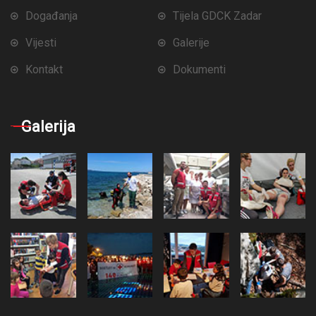
Događanja
Tijela GDCK Zadar
Vijesti
Galerije
Kontakt
Dokumenti
Galerija