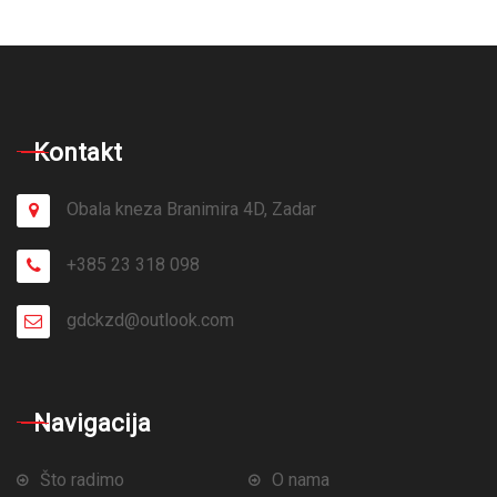
Kontakt
Obala kneza Branimira 4D, Zadar
+385 23 318 098
gdckzd@outlook.com
Navigacija
Što radimo
O nama