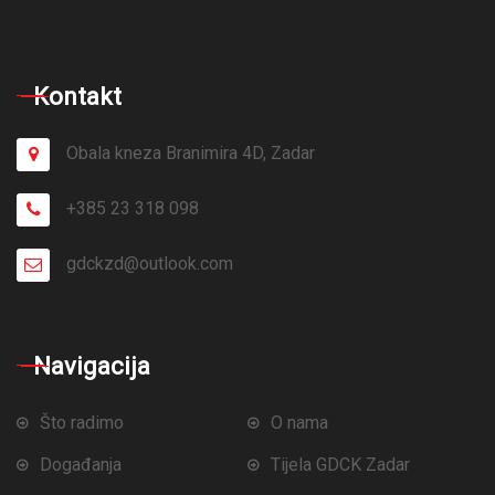
Kontakt
Obala kneza Branimira 4D, Zadar
+385 23 318 098
gdckzd@outlook.com
Navigacija
Što radimo
O nama
Događanja
Tijela GDCK Zadar