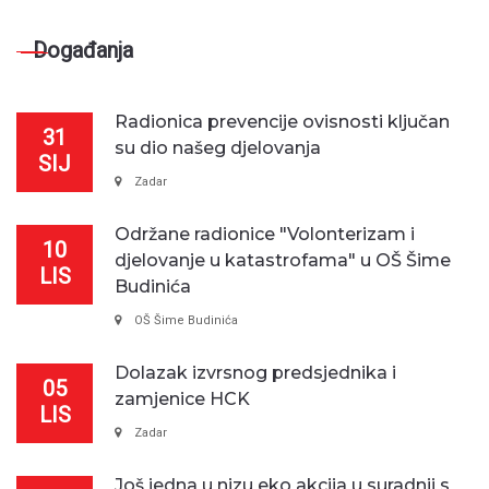
Događanja
Radionica prevencije ovisnosti ključan
31
su dio našeg djelovanja
SIJ
Zadar
Održane radionice "Volonterizam i
10
djelovanje u katastrofama" u OŠ Šime
LIS
Budinića
OŠ Šime Budinića
Dolazak izvrsnog predsjednika i
05
zamjenice HCK
LIS
Zadar
Još jedna u nizu eko akcija u suradnji s