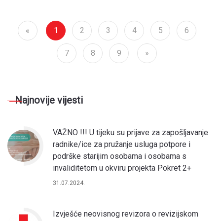
«
1
2
3
4
5
6
7
8
9
»
Najnovije vijesti
VAŽNO !!! U tijeku su prijave za zapošljavanje
radnike/ice za pružanje usluga potpore i
podrške starijim osobama i osobama s
invaliditetom u okviru projekta Pokret 2+
31.07.2024.
Izvješće neovisnog revizora o revizijskom