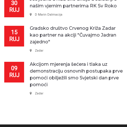
30
našim vjernim partnerima RK Sv Roko
RUJ
D Marin Dalmacija
Gradsko društvo Crvenog Križa Zadar
15
kao partner na akciji "Čuvajmo Jadran
RUJ
zajedno"
Zadar
Akcijom mjerenja šećera i tlaka uz
09
demonstraciju osnovnih postupaka prve
RUJ
pomoći obilježili smo Svjetski dan prve
pomoći
Zadar