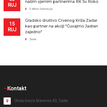
našim vjernim partnerima RK Sv Roko
RUJ
D Marin Dalmacija
Gradsko društvo Crvenog Križa Zadar
15
kao partner na akciji "Čuvajmo Jadran
RUJ
zajedno"
Zadar
Kontakt
Obala kneza Branimira 4D, Zadar