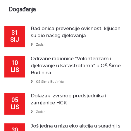
Događanja
Radionica prevencije ovisnosti ključan
31
su dio našeg djelovanja
SIJ
Zadar
Održane radionice "Volonterizam i
10
djelovanje u katastrofama" u OŠ Šime
LIS
Budinića
OŠ Šime Budinića
Dolazak izvrsnog predsjednika i
05
zamjenice HCK
LIS
Zadar
Još jedna u nizu eko akcija u suradnji s
30