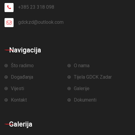
+385 23 318 098
gdckzd@outlook.com
Navigacija
Što radimo
O nama
Događanja
Tijela GDCK Zadar
Vijesti
Galerije
Kontakt
Dokumenti
Galerija