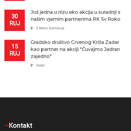
Još jedna u nizu eko akcija u suradnji s
30
našim vjernim partnerima RK Sv Roko
RUJ
D Marin Dalmacija
Gradsko društvo Crvenog Križa Zadar
15
kao partner na akciji "Čuvajmo Jadran
RUJ
zajedno"
Zadar
Kontakt