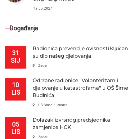
19.05.2024.
Događanja
Radionica prevencije ovisnosti ključan
31
su dio našeg djelovanja
SIJ
Zadar
Održane radionice "Volonterizam i
10
djelovanje u katastrofama" u OŠ Šime
LIS
Budinića
OŠ Šime Budinića
Dolazak izvrsnog predsjednika i
05
zamjenice HCK
LIS
Zadar