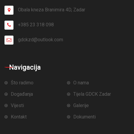
Obala kneza Branimira 4D, Zadar
+385 23 318 098
gdckzd@outlook.com
Navigacija
Što radimo
O nama
Događanja
Tijela GDCK Zadar
Vijesti
Galerije
Kontakt
Dokumenti