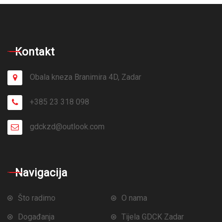
Kontakt
Obala kneza Branimira 4D, Zadar
+385 23 318 098
gdckzd@outlook.com
Navigacija
Što radimo
O nama
Događanja
Tijela GDCK Zadar