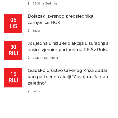
OŠ Šime Budinića
Dolazak izvrsnog predsjednika i
05
zamjenice HCK
LIS
Zadar
Još jedna u nizu eko akcija u suradnji s
30
našim vjernim partnerima RK Sv Roko
RUJ
D Marin Dalmacija
Gradsko društvo Crvenog Križa Zadar
15
kao partner na akciji "Čuvajmo Jadran
RUJ
zajedno"
Zadar