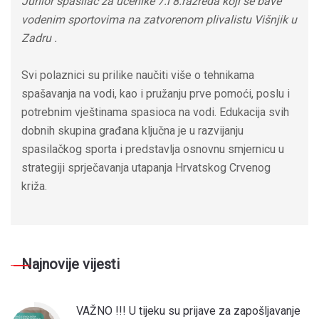
Junior spasilac za učenike 7.i 8.razreda koji se bave
vodenim sportovima na zatvorenom plivalistu Višnjik u
Zadru .
Svi polaznici su prilike naučiti više o tehnikama
spašavanja na vodi, kao i pružanju prve pomoći, poslu i
potrebnim vještinama spasioca na vodi. Edukacija svih
dobnih skupina građana ključna je u razvijanju
spasilačkog sporta i predstavlja osnovnu smjernicu u
strategiji sprječavanja utapanja Hrvatskog Crvenog
križa.
Najnovije vijesti
VAŽNO !!! U tijeku su prijave za zapošljavanje