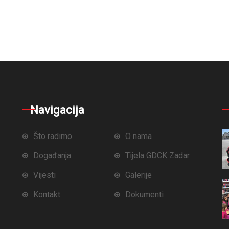
Navigacija
Što radimo
O nama
Događanja
Tijela GDCK Zadar
Vijesti
Galerije
Kontakt
Dokumenti