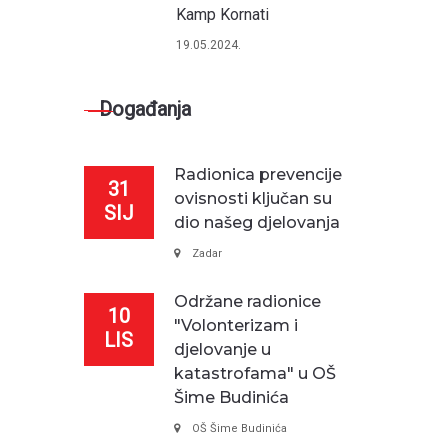
Kamp Kornati
19.05.2024.
Događanja
Radionica prevencije
31
ovisnosti ključan su
SIJ
dio našeg djelovanja
Zadar
Održane radionice
10
"Volonterizam i
LIS
djelovanje u
katastrofama" u OŠ
Šime Budinića
OŠ Šime Budinića