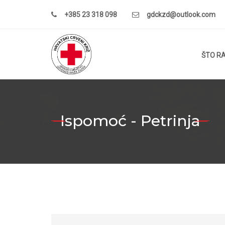
+385 23 318 098
gdckzd@outlook.com
ŠTO R
Ispomoć - Petrinja