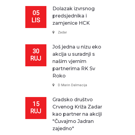
Dolazak izvrsnog
05
predsjednika i
LIS
zamjenice HCK
Zadar
Još jedna u nizu eko
30
akcija u suradnji s
RUJ
našim vjernim
partnerima RK Sv
Roko
D Marin Dalmacija
Gradsko društvo
15
Crvenog Križa Zadar
RUJ
kao partner na akciji
"Čuvajmo Jadran
zajedno"