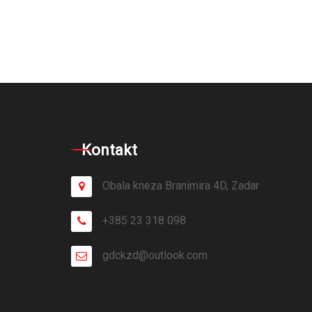
Kontakt
Obala kneza Branimira 4D, Zadar
+385 23 318 098
gdckzd@outlook.com