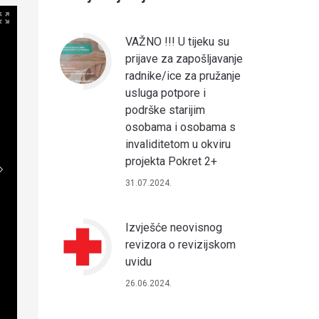
VAŽNO !!! U tijeku su
prijave za zapošljavanje
radnike/ice za pružanje
usluga potpore i
podrške starijim
osobama i osobama s
invaliditetom u okviru
projekta Pokret 2+
31.07.2024.
Izvješće neovisnog
revizora o revizijskom
uvidu
26.06.2024.