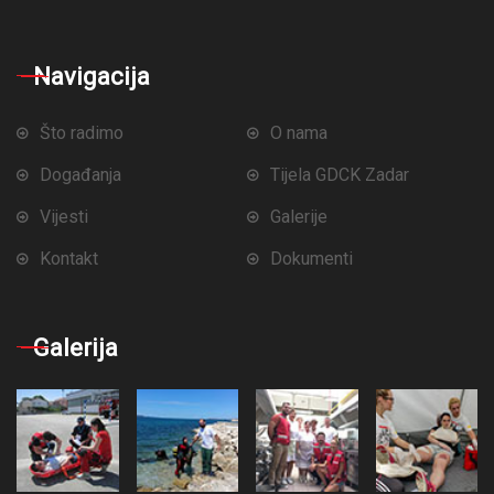
Navigacija
Što radimo
O nama
Događanja
Tijela GDCK Zadar
Vijesti
Galerije
Kontakt
Dokumenti
Galerija