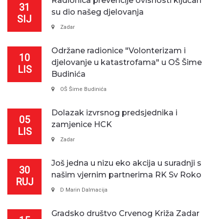
Radionica prevencije ovisnosti ključan
31
su dio našeg djelovanja
SIJ
Zadar
Održane radionice "Volonterizam i
10
djelovanje u katastrofama" u OŠ Šime
LIS
Budinića
OŠ Šime Budinića
Dolazak izvrsnog predsjednika i
05
zamjenice HCK
LIS
Zadar
Još jedna u nizu eko akcija u suradnji s
30
našim vjernim partnerima RK Sv Roko
RUJ
D Marin Dalmacija
Gradsko društvo Crvenog Križa Zadar