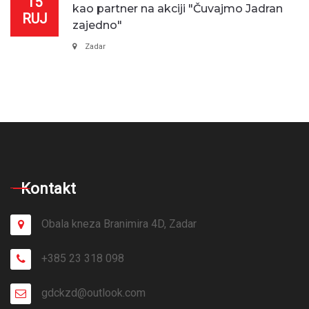
15
kao partner na akciji "Čuvajmo Jadran
RUJ
zajedno"
Zadar
Kontakt
Obala kneza Branimira 4D, Zadar
+385 23 318 098
gdckzd@outlook.com