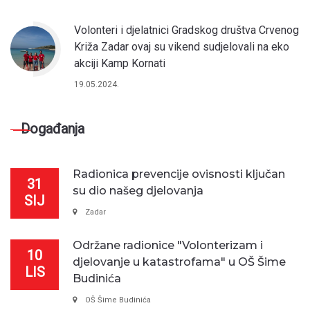
Volonteri i djelatnici Gradskog društva Crvenog
Križa Zadar ovaj su vikend sudjelovali na eko
akciji Kamp Kornati
19.05.2024.
Događanja
Radionica prevencije ovisnosti ključan
31
su dio našeg djelovanja
SIJ
Zadar
Održane radionice "Volonterizam i
10
djelovanje u katastrofama" u OŠ Šime
LIS
Budinića
OŠ Šime Budinića