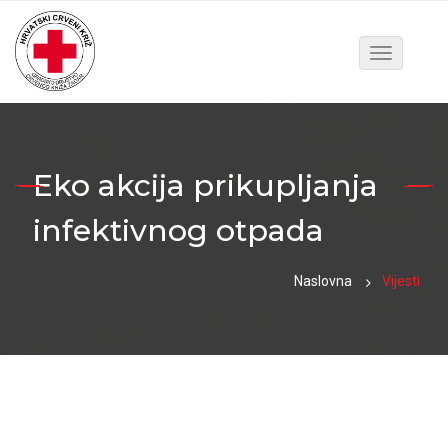
Toggle
navigatio
Eko akcija prikupljanja
infektivnog otpada
Naslovna
Vijesti