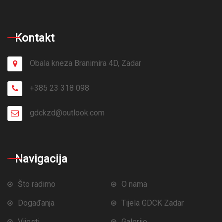
Kontakt
Obala kneza Branimira 4D, Zadar
+385 23 318 098
gdckzd@outlook.com
Navigacija
Što radimo
O nama
Događanja
Tijela GDCK Zadar
Vijesti
Galerije