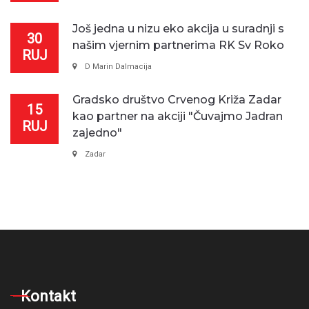
Još jedna u nizu eko akcija u suradnji s
30
našim vjernim partnerima RK Sv Roko
RUJ
D Marin Dalmacija
Gradsko društvo Crvenog Križa Zadar
15
kao partner na akciji "Čuvajmo Jadran
RUJ
zajedno"
Zadar
Kontakt