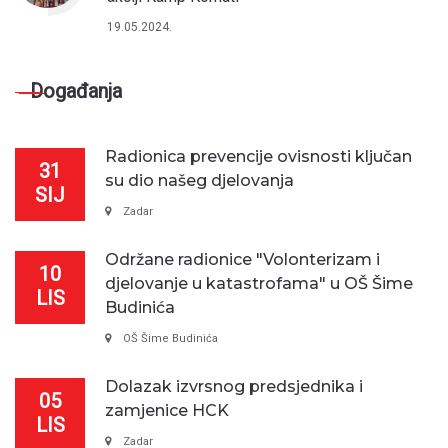
19.05.2024.
Događanja
Radionica prevencije ovisnosti ključan
31
su dio našeg djelovanja
SIJ
Zadar
Održane radionice "Volonterizam i
10
djelovanje u katastrofama" u OŠ Šime
LIS
Budinića
OŠ Šime Budinića
Dolazak izvrsnog predsjednika i
05
zamjenice HCK
LIS
Zadar