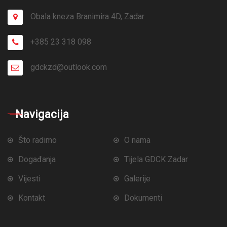
Obala kneza Branimira 4D, Zadar
+385 23 318 098
gdckzd@outlook.com
Navigacija
Što radimo
O nama
Događanja
Tijela GDCK Zadar
Vijesti
Galerije
Kontakt
Dokumenti