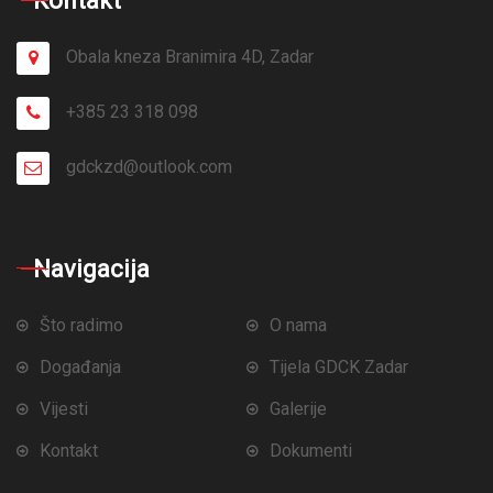
Kontakt
Obala kneza Branimira 4D, Zadar
+385 23 318 098
gdckzd@outlook.com
Navigacija
Što radimo
O nama
Događanja
Tijela GDCK Zadar
Vijesti
Galerije
Kontakt
Dokumenti