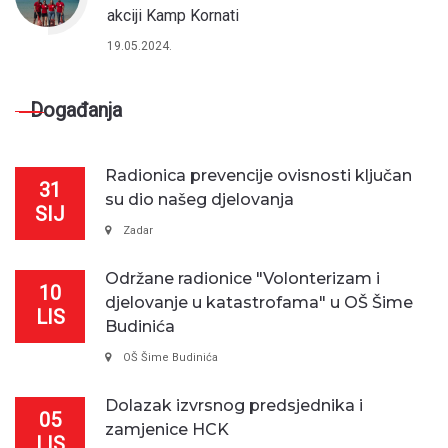
akciji Kamp Kornati
19.05.2024.
Događanja
Radionica prevencije ovisnosti ključan
31
su dio našeg djelovanja
SIJ
Zadar
Održane radionice "Volonterizam i
10
djelovanje u katastrofama" u OŠ Šime
LIS
Budinića
OŠ Šime Budinića
Dolazak izvrsnog predsjednika i
05
zamjenice HCK
LIS