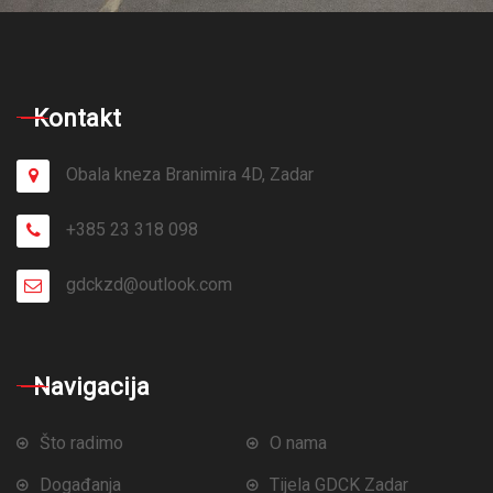
Kontakt
Obala kneza Branimira 4D, Zadar
+385 23 318 098
gdckzd@outlook.com
Navigacija
Što radimo
O nama
Događanja
Tijela GDCK Zadar