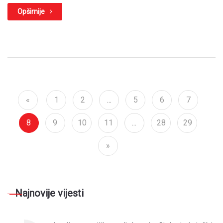
Opširnije
«
1
2
...
5
6
7
8
9
10
11
...
28
29
»
Najnovije vijesti