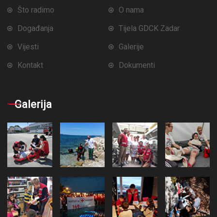
Što radimo
O nama
Događanja
Tijela GDCK Zadar
Vijesti
Galerije
Kontakt
Dokumenti
Galerija