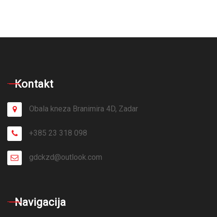
Kontakt
Obala kneza Branimira 4D, Zadar
+385 23 318 098
gdckzd@outlook.com
Navigacija